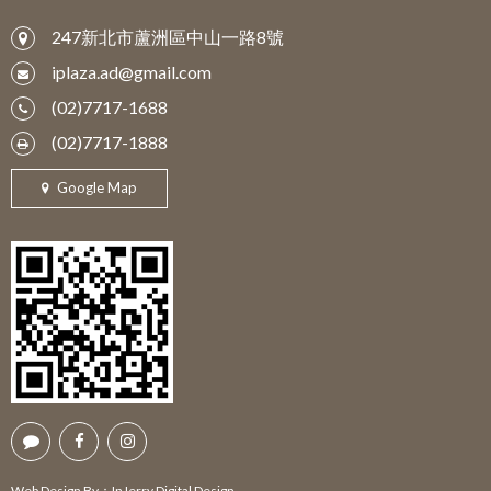
247新北市蘆洲區中山一路8號
iplaza.ad@gmail.com
(02)7717-1688
(02)7717-1888
Google Map
Web Design By：
InJerry Digital Design.