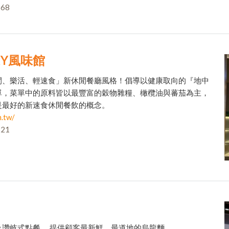
68
URY風味館
閒、樂活、輕速食」新休閒餐廳風格！倡導以健康取向的『地中
單，菜單中的原料皆以最豐富的穀物雜糧、橄欖油與蕃茄為主，
是最好的新速食休閒餐飲的概念。
.tw/
21
及讚岐式點餐， 提供顧客最新鮮、最道地的烏龍麵。