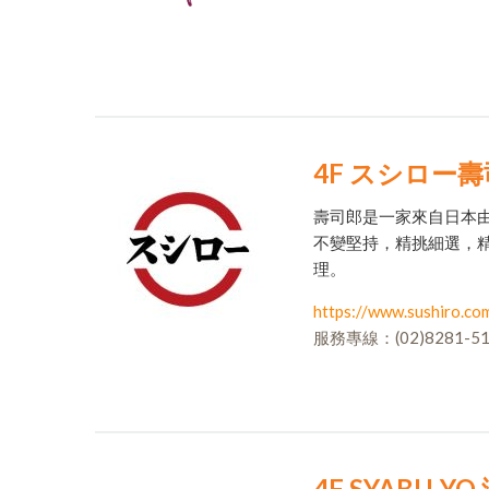
4F スシロー
壽司郎是一家來自日本
不變堅持，精挑細選，精
理。
https://www.sushiro.co
服務專線：(02)8281-51
4F SYABU-Y