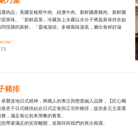
精選肉品」美國安格斯牛肉、紐澳牛肉、新鮮國產豬肉、新鮮國
鮮甜美味。「新鮮蔬菜」冷藏加上水霧以水分子將蔬菜保持在如
如同現摘的新鮮。「靈魂湯頭」多種風味湯底，涮出食材好滋
om.tw/
73
杏子豬排
，承襲道地日式精神，將職人的專注與態度融入品牌，【匠心獨
銀座杏子日式豬排結合日式定食與正宗炸豬排，提供多元主菜選
服務，滿足每位前來用餐的賓客。
讓您帶著滿足的笑容離開，並期待與我們的再次相遇。