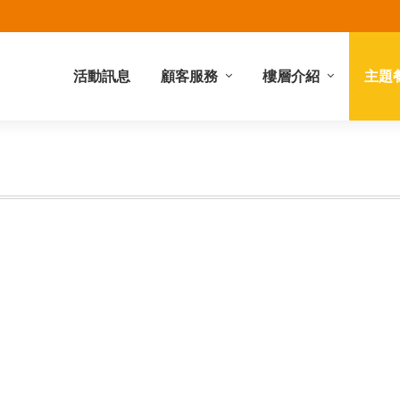
活動訊息
顧客服務
樓層介紹
主題
禮券服務
館內服務
停車資訊
營業時間
櫃位查詢
地理位置
樓層簡介