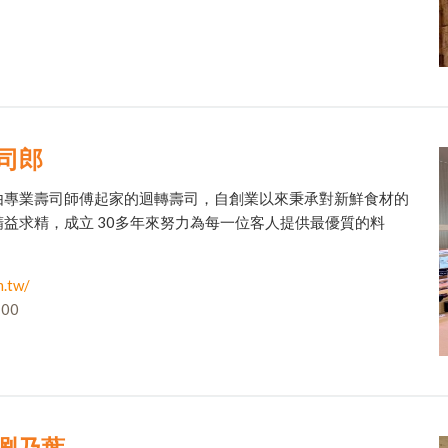
壽司郎
由專業壽司師傅起家的迴轉壽司，自創業以來秉承對新鮮食材的
益求精，成立 30多年來努力為每一位客人提供最優質的料
m.tw/
00
O 涮乃葉