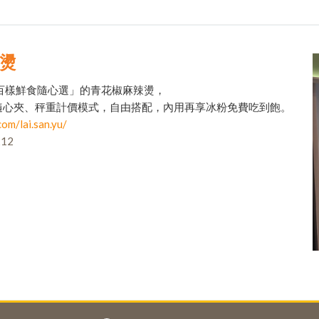
辣燙
百樣鮮食隨心選」的青花椒麻辣燙，
隨心夾、秤重計價模式，自由搭配，內用再享冰粉免費吃到飽。
om/lai.san.yu/
12