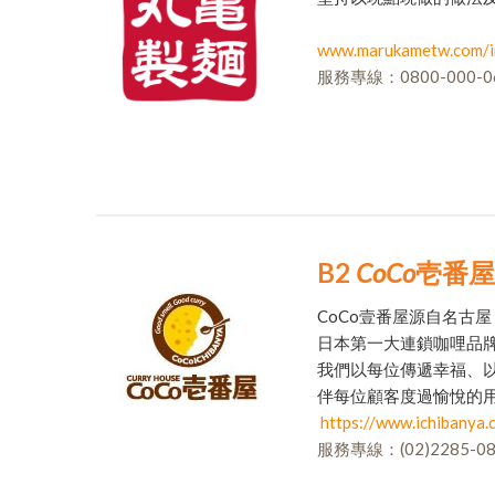
www.marukametw.com/i
服務專線：0800-000-0
B2
CoCo
壱番屋
CoCo壹番屋源自名古
日本第一大連鎖咖哩品
我們以每位傳遞幸福、
伴每位顧客度過愉悅的
https://www.ichibanya.
服務專線：(02)2285-08