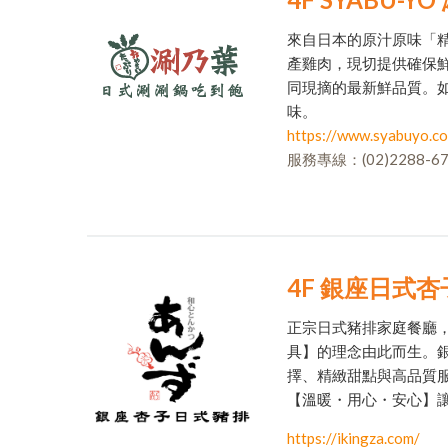
來自日本的原汁原味「
產雞肉，現切提供確保
同現摘的最新鮮品質。
味。
https://www.syabuyo.c
服務專線：(02)2288-67
4F 銀座日式
正宗日式豬排家庭餐廳
具】的理念由此而生。
擇、精緻甜點與高品質
【溫暖・用心・安心】
https://ikingza.com/