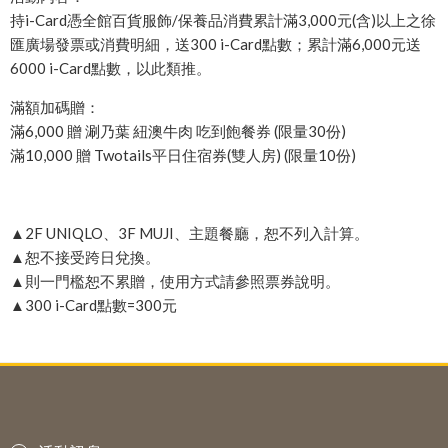
持i-Card憑全館百貨服飾/保養品消費累計滿3,000元(含)以上之徐
匯廣場發票或消費明細，送300 i-Card點數；累計滿6,000元送
6000 i-Card點數，以此類推。
滿額加碼贈：
滿6,000 贈 涮乃葉 紐澳牛肉 吃到飽餐券 (限量30份)
滿10,000 贈 Twotails平日住宿券(雙人房) (限量10份)
▲2F UNIQLO、3F MUJI、主題餐廳，恕不列入計算。
▲恕不接受跨日兌換。
▲則一門檻恕不累贈，使用方式請參照票券說明。
▲300 i-Card點數=300元