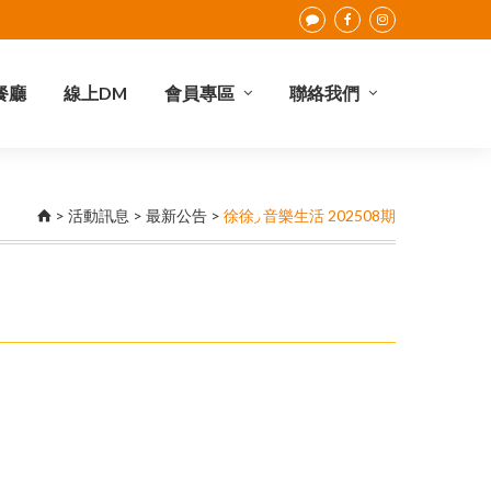
餐廳
線上DM
會員專區
聯絡我們
點數查詢
會員權益
合作提案
I-Card介紹
聯絡我們
>
活動訊息
>
最新公告
>
徐徐◞ 音樂生活 202508期