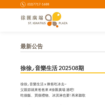
(02)7717-1688
最新公告
徐徐◞ 音樂生活 202508期
徐徐◞ 音樂生活 x 揪爸吃冰去~
父親節就來爸爸來 #徐匯廣場 過吧!
吃個飯、買個禮物、冰淇淋也要! 再來聽歌