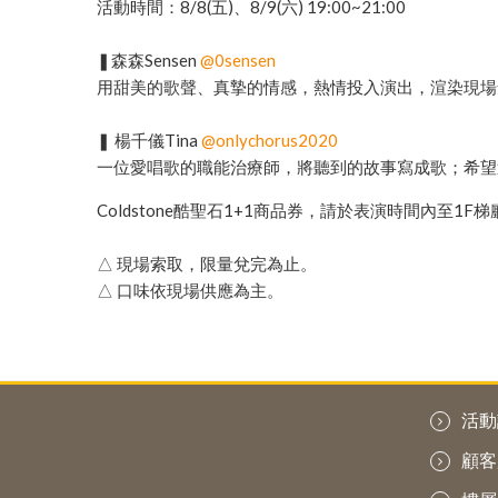
活動時間：8/8(五)、8/9(六) 19:00~21:00
❚森森Sensen
@0sensen
用甜美的歌聲、真摯的情感，熱情投入演出，渲染現場
❚ 楊千儀Tina
@onlychorus2020
一位愛唱歌的職能治療師，將聽到的故事寫成歌；希望
Coldstone酷聖石1+1商品券，請於表演時間內至1
△ 現場索取，限量兌完為止。
△ 口味依現場供應為主。
活動
顧客