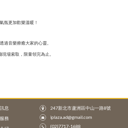
氣氛更加歡樂溫暖！
透過音樂療癒大家的心靈。
F梯廳現場索取，限量領完為止。
訊息
247新北市蘆洲區中山一路8號
iplaza.ad@gmail.com
服務
(02)7717-1688