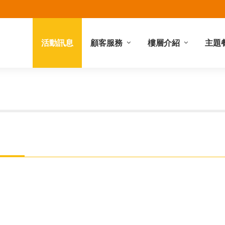
活動訊息
顧客服務
樓層介紹
主題
禮券服務
館內服務
停車資訊
營業時間
櫃位查詢
地理位置
樓層簡介